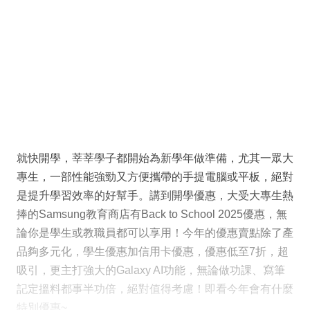
就快開學，莘莘學子都開始為新學年做準備，尤其一眾大
專生，一部性能強勁又方便攜帶的手提電腦或平板，絕對
是提升學習效率的好幫手。講到開學優惠，大受大專生熱
捧的Samsung教育商店有Back to School 2025優惠，無
論你是學生或教職員都可以享用！今年的優惠賣點除了產
品夠多元化，學生優惠加信用卡優惠，優惠低至7折，超
吸引，更主打強大的Galaxy AI功能，無論做功課、寫筆
記定搵料都事半功倍，絕對值得考慮！即看今年會有什麼
特別優惠~