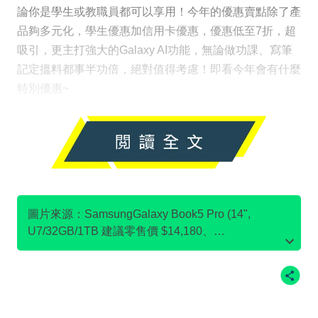
論你是學生或教職員都可以享用！今年的優惠賣點除了產
品夠多元化，學生優惠加信用卡優惠，優惠低至7折，超
吸引，更主打強大的Galaxy AI功能，無論做功課、寫筆
記定搵料都事半功倍，絕對值得考慮！即看今年會有什麼
特別優惠~
圖片來源：SamsungGalaxy Book5 Pro (14",
U7/32GB/1TB 建議零售價 $14,180、
SamsungGalaxy Book4 (15.6”, i7/16GB/512GB 建議
零售價 $8,180、Samsung32" Odyssey G7 G70D
UHD 電競顯示器 (144Hz 建議零售價 $4,980