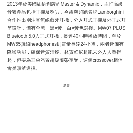
2013年於美國紐約創牌的Master & Dynamic，主打高級
音響產品包括耳機及喇叭，今趟與超跑名牌Lamborghini
合作推出別注真無線藍牙耳機，分入耳式耳機及外耳式耳
筒設計，備有全黑、黑×黃、白×黃色選擇。MW07 PLUS
Bluetooth 5.0入耳式耳機，長達40小時播放時間，至於
MW65無線headphones則電量長達24小時，兩者皆備有
降噪功能，確保音質清脆。林寶堅尼超跑未必人人買得
起，但要為耳朵添置超級虛榮享受，這個crossover相信
會是頭號選擇。
廣告