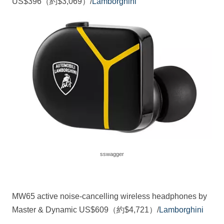
US$396（約$3,069）/
Lamborghini
sswagger
MW65 active noise-cancelling wireless headphones by
Master & Dynamic US$609（約$4,721）/
Lamborghini