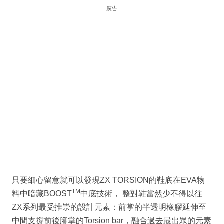
廣告
只要細心留意就可以發現ZX TORSION的鞋㡳在EVA物
TM
料中暗藏BOOST
中底技術， 整對鞋當然少不得以往
ZX系列最受推崇的設計元素：前掌的半透明橡膠延伸至
中間支撐前後腳掌的Torsion bar，融合過去最出眾的元素