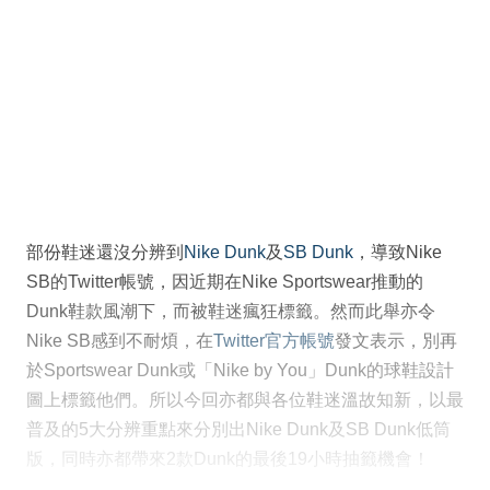
部份鞋迷還沒分辨到
Nike Dunk
及
SB Dunk
，導致Nike
SB的Twitter帳號，因近期在Nike Sportswear推動的
Dunk鞋款風潮下，而被鞋迷瘋狂標籤。然而此舉亦令
Nike SB感到不耐煩，在
Twitter官方帳號
發文表示，別再
於Sportswear Dunk或「Nike by You」Dunk的球鞋設計
圖上標籤他們。所以今回亦都與各位鞋迷溫故知新，以最
普及的5大分辨重點來分別出Nike Dunk及SB Dunk低筒
版，同時亦都帶來2款Dunk的最後19小時抽籤機會！