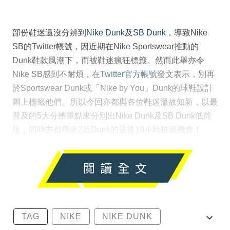
部份鞋迷還沒分辨到
Nike Dunk
及
SB Dunk
，導致Nike
SB的Twitter帳號，因近期在Nike Sportswear推動的
Dunk鞋款風潮下，而被鞋迷瘋狂標籤。然而此舉亦令
Nike SB感到不耐煩，在
Twitter官方帳號
發文表示，別再
於Sportswear Dunk或「Nike by You」Dunk的球鞋設計
圖上標籤他們。所以今回亦都與各位鞋迷溫故知新，以最
普及的5大分辨重點來分別出Nike Dunk及SB Dunk低筒
版，同時亦都帶來2款Dunk的最後19小時抽籤機會！
TAG
NIKE
NIKE DUNK