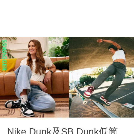
Nike Dunk及SB Dunk低筒