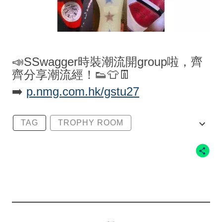
📣SSwagger時裝潮流開group啦，齊
齊分享潮流經！👟👕👖
➡️
p.nmg.com.hk/gstu27
TAG
TROPHY ROOM
MICHAEL JORDAN
AIR JORDAN