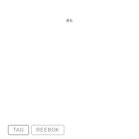
廣告
TAG
REEBOK