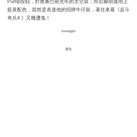
Pump按鈕，對應番巴斯光年的太空裝；而右腳胡迪用上
藍黃配色，當然是表達他的招牌牛仔裝，著住來看《反斗
奇兵4 》又幾盞鬼！
sswagger
廣告