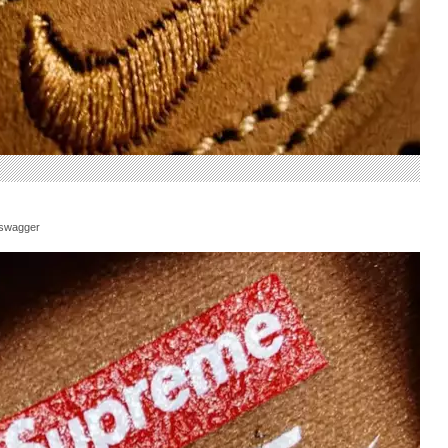
swagger