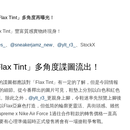
1「Flax Tint」多角度再曝光！
「Flax Tint」豐富質感實物終現身！
es_
、
@sneakerjamz_new
、
@ylt_r3_
、StockX
e 1「Flax Tint」多角度諜圖流出！
釋出的諜圖都應該對「Flax Tint」有一定的了解，但是今回情報
的細節。從今番釋出的圖片可見，鞋墊上分別以白色和紅色
呼應。除此之外，
@ylt_r3_
更親身上腳，令鞋迷率先預覽上腳後
，同樣以Flax亞麻色打造，但低筒的輪廓更靈活、具街頭感。雖然
e x Nike Air Force 1過往合作鞋款的轉售價格一直高
要有心理準備屆時正式發售將會有一場搶鞋爭奪戰。