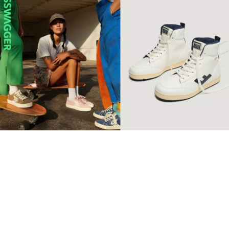
【環保波鞋】10個2022年最
值得投資品牌 Retro復古純
素波鞋必睇
球鞋