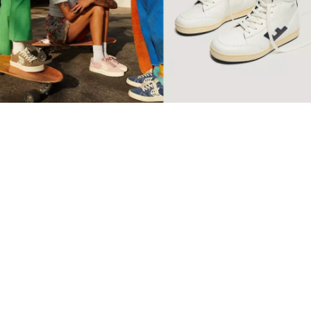
【環保波鞋】10個2022年最
值得投資品牌 Retro復古純
素波鞋必睇
球鞋
SSwagger編輯部
Sep 10 2022
廣告