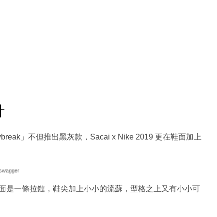
計
e Daybreak」不但推出黑灰款，Sacai x Nike 2019 更在鞋面加上
swagger
r的類似款，正面是一條拉鏈，鞋尖加上小小的流蘇，型格之上又有小小可