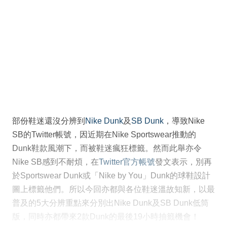
部份鞋迷還沒分辨到
Nike Dunk
及
SB Dunk
，導致Nike
SB的Twitter帳號，因近期在Nike Sportswear推動的
Dunk鞋款風潮下，而被鞋迷瘋狂標籤。然而此舉亦令
Nike SB感到不耐煩，在
Twitter官方帳號
發文表示，別再
於Sportswear Dunk或「Nike by You」Dunk的球鞋設計
圖上標籤他們。所以今回亦都與各位鞋迷溫故知新，以最
普及的5大分辨重點來分別出Nike Dunk及SB Dunk低筒
版，同時亦都帶來2款Dunk的最後19小時抽籤機會！