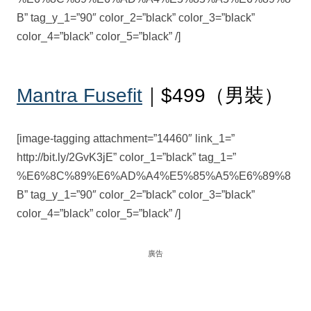
B” tag_y_1=”90″ color_2=”black” color_3=”black”
color_4=”black” color_5=”black” /]
Mantra Fusefit
｜$499（男裝）
[image-tagging attachment=”14460″ link_1=”
http://bit.ly/2GvK3jE” color_1=”black” tag_1=”
%E6%8C%89%E6%AD%A4%E5%85%A5%E6%89%8
B” tag_y_1=”90″ color_2=”black” color_3=”black”
color_4=”black” color_5=”black” /]
廣告