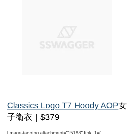
Classics Logo T7 Hoody AOP
女
子衛衣｜$379
[image-tagging attachment=”15188″ link_1=”