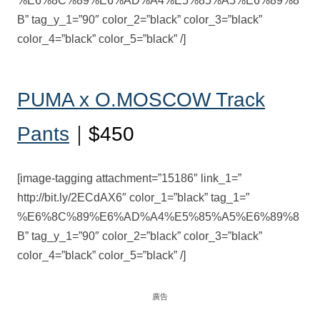
%E6%8C%89%E6%AD%A4%E5%85%A5%E6%89%8
B” tag_y_1=”90″ color_2=”black” color_3=”black”
color_4=”black” color_5=”black” /]
PUMA x O.MOSCOW Track
Pants
｜$450
[image-tagging attachment=”15186″ link_1=”
http://bit.ly/2ECdAX6″ color_1=”black” tag_1=”
%E6%8C%89%E6%AD%A4%E5%85%A5%E6%89%8
B” tag_y_1=”90″ color_2=”black” color_3=”black”
color_4=”black” color_5=”black” /]
廣告