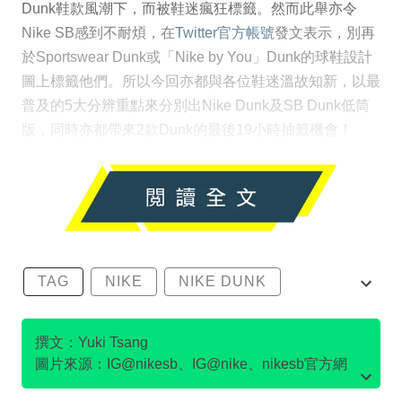
Dunk鞋款風潮下，而被鞋迷瘋狂標籤。然而此舉亦令
Nike SB感到不耐煩，在
Twitter官方帳號
發文表示，別再
於Sportswear Dunk或「Nike by You」Dunk的球鞋設計
圖上標籤他們。所以今回亦都與各位鞋迷溫故知新，以最
普及的5大分辨重點來分別出Nike Dunk及SB Dunk低筒
版，同時亦都帶來2款Dunk的最後19小時抽籤機會！
TAG
NIKE
NIKE DUNK
SB DUNK
撰文：Yuki Tsang
圖片來源：IG@nikesb、IG@nike、nikesb官方網
站、Twitter@nikesb截圖、nike官方網站、