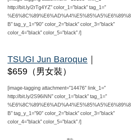
http://bit.ly/2rTg4YZ” color_1=”black” tag_1=”
%E6%8C%89%E6%AD%A4%E5%85%A5%E6%89%8
B” tag_y_1=”90″ color_2=”black” color_3=”black”
color_4=”black” color_5=”black” /]
TSUGI Jun Baroque
｜
$659（男女裝）
[image-tagging attachment=”14476″ link_1=”
http://bit.ly/2S96iNN” color_1=”black” tag_1=”
%E6%8C%89%E6%AD%A4%E5%85%A5%E6%89%8
B” tag_y_1=”90″ color_2=”black” color_3=”black”
color_4=”black” color_5=”black” /]
廣告