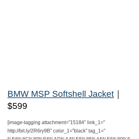
BMW MSP Softshell Jacket
｜
$599
[image-tagging attachment=”15184″ link_1=”
http://bit.ly/2R6ry9B” color_1=”black” tag_1=”