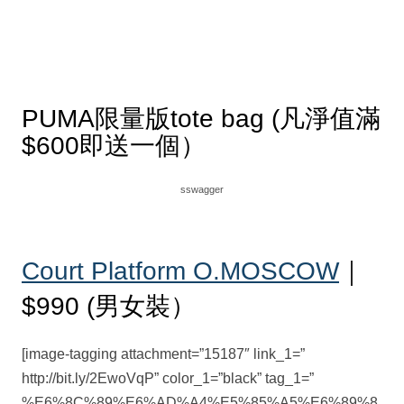
PUMA限量版tote bag (凡淨值滿
$600即送一個）
sswagger
Court Platform O.MOSCOW
｜
$990 (男女裝）
[image-tagging attachment=”15187″ link_1=”
http://bit.ly/2EwoVqP” color_1=”black” tag_1=”
%E6%8C%89%E6%AD%A4%E5%85%A5%E6%89%8