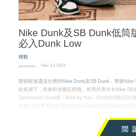
Nike Dunk及SB Dun
必入Dunk Low
球鞋
Dec 13 2022
siroismiu
部份鞋迷還沒分辨到
Nike Dunk
及
SB Dunk
，導致Nike 
款風潮下，而被鞋迷瘋狂標籤。然而此舉亦令Nike S
Sportswear Dunk或「Nike by You」Du
及的5大分辨重點來分別出Nike Dunk及SB Dunk