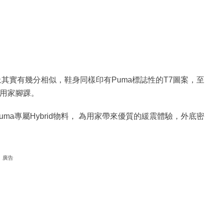
rupt在外觀上其實有幾分相似，鞋身同樣印有Puma標誌性的T7圖案，至
護用家腳踝。
Puma專屬Hybrid物料， 為用家帶來優質的緩震體驗，外底密
廣告