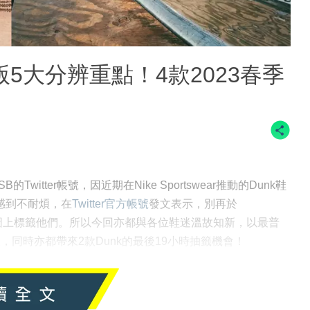
k低筒版5大分辨重點！4款2023春季
SB的Twitter帳號，因近期在Nike Sportswear推動的Dunk鞋
B感到不耐煩，在
Twitter官方帳號
發文表示，別再於
nk的球鞋設計圖上標籤他們。所以今回亦都與各位鞋迷溫故知新，以最普
低筒版，同時亦都帶來2款Dunk的最後19小時抽籤機會！