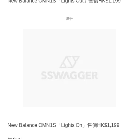
New Balance OMN1S「Lights Out」售價HK$1,199
廣告
New Balance OMN1S「Lights On」售價HK$1,199