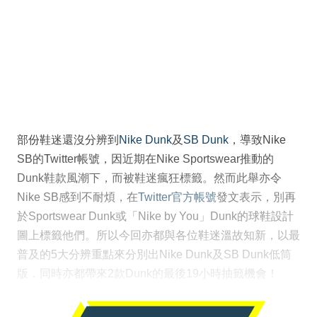
部份鞋迷還沒分辨到
Nike Dunk
及
SB Dunk
，導致Nike
SB的Twitter帳號，因近期在Nike Sportswear推動的
Dunk鞋款風潮下，而被鞋迷瘋狂標籤。然而此舉亦令
Nike SB感到不耐煩，在
Twitter官方帳號
發文表示，別再
於Sportswear Dunk或「Nike by You」Dunk的球鞋設計
圖上標籤他們。所以今回亦都與各位鞋迷溫故知新，以最
普及的5大分辨重點來分別出Nike Dunk及SB Dunk低筒
版，同時亦都帶來2款Dunk的最後19小時抽籤機會！