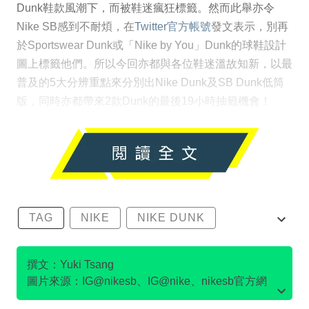
Dunk鞋款風潮下，而被鞋迷瘋狂標籤。然而此舉亦令
Nike SB感到不耐煩，在
Twitter官方帳號
發文表示，別再
於Sportswear Dunk或「Nike by You」Dunk的球鞋設計
圖上標籤他們。所以今回亦都與各位鞋迷溫故知新，以最
普及的5大分辨重點來分別出Nike Dunk及SB Dunk低筒
版，同時亦都帶來2款Dunk的最後19小時抽籤機會！
TAG
NIKE
NIKE DUNK
SB DUNK
撰文：Yuki Tsang
圖片來源：IG@nikesb、IG@nike、nikesb官方網
站、Twitter@nikesb截圖、nike官方網站、