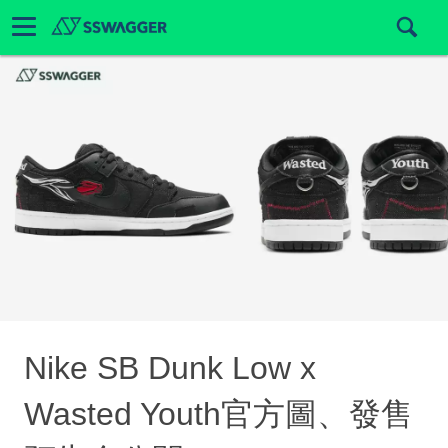
Nike SB Dunk Low x
Wasted Youth官方圖、發售