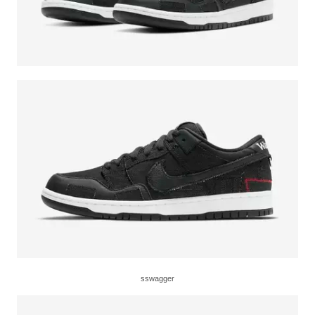
sswagger