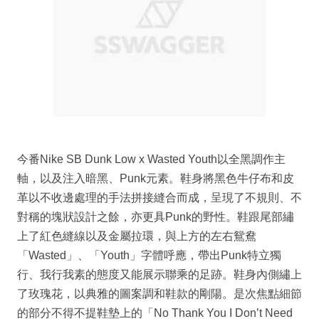
今番Nike SB Dunk Low x Wasted Youth以全黑調作主
軸，以及注入暗黑、Punk元素。鞋身將黑色牛仔布和皮
革以不收邊處理的手法拼接縫合而成，呈現了不規則、不
對稱的塊狀設計之餘，亦更具Punk的野性。鞋跟尾部繡
上了紅色縫線以及金屬拉環，與上方的左右鴛鴦
「Wasted」、「Youth」字體呼應，帶出Punk特立獨
行、我行我素的態度又能展示聯乘的足跡。鞋身內側繡上
了玫瑰花，以典雅的圖案調和鞋款的剛陽。是次焦點細節
的部分不得不提鞋墊上的「No Thank You I Don’t Need