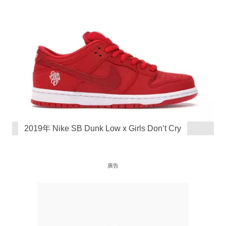
2019年 Nike SB Dunk Low x Girls Don’t Cry
廣告