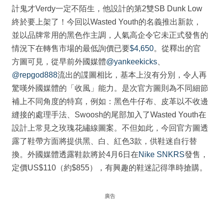
計鬼才Verdy一定不陌生，他設計的第2雙SB Dunk Low
終於要上架了！今回以Wasted Youth的名義推出新款，
並以品牌常用的黑色作主調，人氣高企令它未正式發售的
情況下在轉售市場的最低詢價已要
$4,650
。從釋出的官
方圖可見，從早前外國媒體
@yankeekicks
、
@repgod888
流出的諜圖相比，基本上沒有分別，令人再
驚嘆外國媒體的「收風」能力。是次官方圖則為不同細節
補上不同角度的特寫，例如：黑色牛仔布、皮革以不收邊
縫接的處理手法、Swoosh的尾部加入了Wasted Youth在
設計上常見之玫瑰花繡線圖案。不但如此，今回官方圖透
露了鞋帶方面將提供黑、白、紅色3款，供鞋迷自行替
換。外國媒體透露鞋款將於4月6日在
Nike SNKRS
發售，
定價US$110（約$855），有興趣的鞋迷記得準時搶購。
廣告