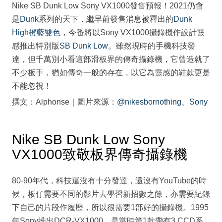
Nike SB Dunk Low Sony VX1000發售預報！2021仍會
是
Dunk
系列的天下，繼早前發售消息被釋出的
Dunk
High橙藍雙色
，今番將以Sony VX1000攝錄機作設計靈
感推出特別版
SB Dunk Low
。雖然現時的手機科技發
達，但千萬別小看這部滑板界的傳奇攝錄機，它曾造就了
不少板手，猶如傳奇一般的存在，以它為靈感的鞋款更是
不能忽視！
撰文：Alphonse｜圖片來源：
@nikesbornothing
、
Sony
Nike SB Dunk Low Sony
VX1000致敬板界傳奇攝錄機
80-90年代，科技還沒有十分發達，還沒有YouTube的時
候，板仔需要不同的影片去學習新招數之餘，亦需要紀錄
下自己的片段作履歷，所以很需要1部好的攝錄機。1995
年Sony推出DCR-VX1000，是當時第1款帶有3 CCD系