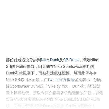
部份鞋迷還沒分辨到
Nike Dunk
及
SB Dunk
，導致Nike
SB的Twitter帳號，因近期在Nike Sportswear推動的
Dunk鞋款風潮下，而被鞋迷瘋狂標籤。然而此舉亦令
Nike SB感到不耐煩，在
Twitter官方帳號
發文表示，別再
於Sportswear Dunk或「Nike by You」Dunk的球鞋設計
圖上標籤他們。所以今回亦都與各位鞋迷溫故知新，以最
普及的5大分辨重點來分別出Nike Dunk及SB Dunk低筒
版，同時亦都帶來2款Dunk的最後19小時抽籤機會！