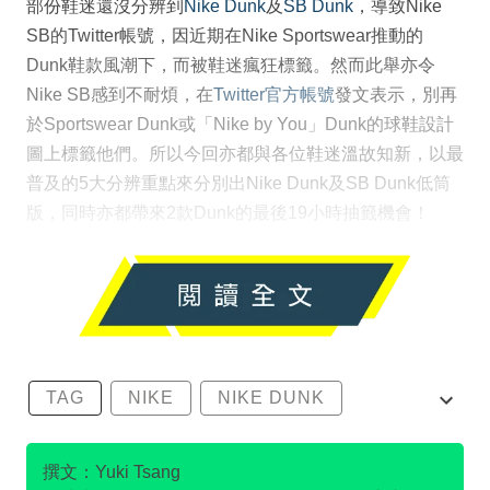
部份鞋迷還沒分辨到
Nike Dunk
及
SB Dunk
，導致Nike
SB的Twitter帳號，因近期在Nike Sportswear推動的
Dunk鞋款風潮下，而被鞋迷瘋狂標籤。然而此舉亦令
Nike SB感到不耐煩，在
Twitter官方帳號
發文表示，別再
於Sportswear Dunk或「Nike by You」Dunk的球鞋設計
圖上標籤他們。所以今回亦都與各位鞋迷溫故知新，以最
普及的5大分辨重點來分別出Nike Dunk及SB Dunk低筒
版，同時亦都帶來2款Dunk的最後19小時抽籤機會！
TAG
NIKE
NIKE DUNK
SB DUNK
撰文：Yuki Tsang