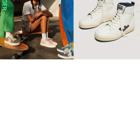
【環保波鞋】10個2022年最
值得投資品牌 Retro復古純
素波鞋必睇
球鞋
SSwagger編輯部
Sep 10 2022