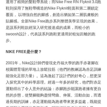
運用了精簡的繫鞋帶系統；而Nike Free RN Flyknit 3.0跑
鞋則採用了無鞋帶構造的Nike Flyknit鞋面和第二層鎖定
覆面， 以增強自然的腳感，創造出猶如第二層肌膚般的
貼腳感。全新Nike Free跑步系列整體美學呈現的效果，
是該系列鞋款經深入研究後達成的成果，而較小的
swoosh設計，代表該系列跑鞋更適用於較短距離的跑
步。
NIKE FREE是什麼？
2001年，Nike設計師們發現史丹福大學的跑手赤著腳在
校園體育場的草地上放鬆拉筋（他們的教練認為赤足訓練
能強化足部力量）。這為激起了設計們的好奇心，想更深
入探究其中的科學原理。經過一年多的研究，他們對赤足
運動得出了令人意外的結論：赤腳跑步能讓跑者擁有更自
然的步態，使雙腳能夠盡情彎曲、伸展、活動自如，而透
過長期的訓練，赤足運動能為跑者帶來更多益處，既能提