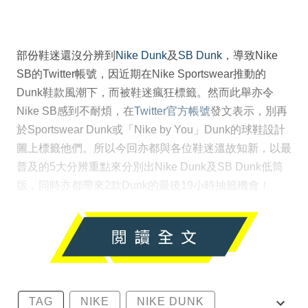
部份鞋迷還沒分辨到
Nike Dunk
及
SB Dunk
，導致Nike
SB的Twitter帳號，因近期在Nike Sportswear推動的
Dunk鞋款風潮下，而被鞋迷瘋狂標籤。然而此舉亦令
Nike SB感到不耐煩，在
Twitter官方帳號
發文表示，別再
於Sportswear Dunk或「Nike by You」Dunk的球鞋設計
圖上標籤他們。所以今回亦都與各位鞋迷溫故知新，以最
普及的5大分辨重點來分別出Nike Dunk及SB Dunk低筒
版，同時亦都帶來2款Dunk的最後19小時抽籤機會！
TAG
NIKE
NIKE DUNK