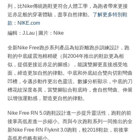
列，比Nike傳統跑鞋更符合人體工學，為跑者帶來更接
近赤足般的穿著體驗，盡享自然律動。
了解更多特別鞋
款：NIKE.com
編輯：J.Lau | 圖片：Nike
全新Nike Free跑步系列產品為短距離跑步訓練設計，跑
鞋的中底緩震泡棉稍硬（與2004年推出的鞋款更為相
似，提倡更接近赤足的腳感），能讓雙腳更直接感受地
面，締造更加自然的律動。中底和外底結合雙向切割彎曲
凹槽，令邁步動作更出色靈活。數據分析顯示，中底的刀
槽花紋深度各異，當雙腳貼合鞋底時，會自然彎曲、伸展
以增強運動感，塑造更自然的律動。
Nike Free RN 5.0跑鞋設計進一步提升靈活性，跑鞋的前
後掌高低差進一步縮小。而與今次跑鞋系列一同推出的全
新Nike Free RN Flyknit 3.0跑鞋，較2018鞋款，前後掌
高低差也略有縮小。