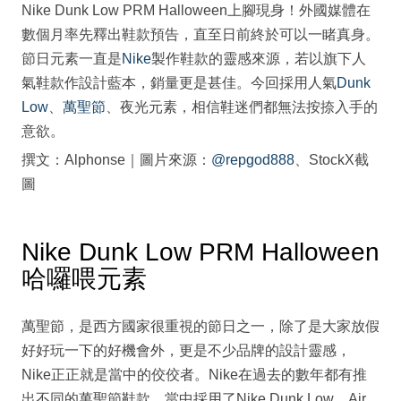
Nike Dunk Low PRM Halloween上腳現身！外國媒體在
數個月率先釋出鞋款預告，直至日前終於可以一睹真身。
節日元素一直是
Nike
製作鞋款的靈感來源，若以旗下人
氣鞋款作設計藍本，銷量更是甚佳。今回採用人氣
Dunk
Low
、
萬聖節
、夜光元素，相信鞋迷們都無法按捺入手的
意欲。
撰文：Alphonse｜圖片來源：
@repgod888
、StockX截
圖
Nike Dunk Low PRM Halloween
哈囉喂元素
萬聖節，是西方國家很重視的節日之一，除了是大家放假
好好玩一下的好機會外，更是不少品牌的設計靈感，
Nike正正就是當中的佼佼者。Nike在過去的數年都有推
出不同的萬聖節鞋款，當中採用了Nike Dunk Low、Air