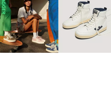
【環保波鞋】10個2022年最
值得投資品牌 Retro復古純
素波鞋必睇
球鞋