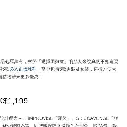
單品包羅萬有，對於「選擇困難症」的朋友來說真的不知道要
選6款
必入正價球鞋
，當中包括3款男裝及女裝，這樣方便大
後續購物帶來更多優惠！
K$1,199
計理念－I：IMPROVISE「即興」、S：SCAVENGE「整
」，務求變廢為寶，同時將保護及適應作為理念。ISPA每一款