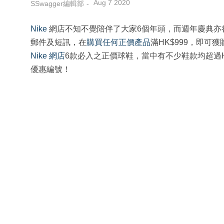
Aug 7 2020
SSwagger編輯部
Nike
網店不知不覺陪伴了大家6個年頭，而週年慶典亦
郵件及短訊，在
購買任何正價產品
滿HK$999，即可
Nike 網店
6款必入之正價球鞋，當中有不少鞋款均超過HK
優惠編號！