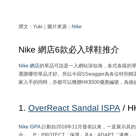
撰文：Yuki｜圖片來源：
Nike
Nike 網店6款必入球鞋推介
Nike 網店
的單品可說是一入網站深似海，各式各樣的
選購哪些單品才好。所以今回SSwagger為各位特別精
家入手的同時，亦都可以獲贈HK$500優惠編號，為
1.
OverReact Sandal ISPA
/ H
Nike ISPA
計劃自2018年11月發表以來，一直展示其的設
合」、P：PROTECT「保護」及A：ADAPT「適應