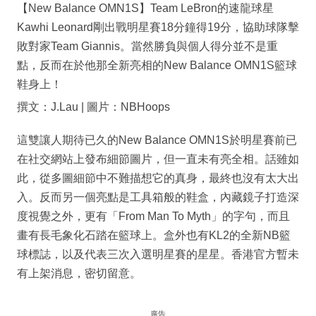
【New Balance OMN1S】Team LeBron的速龍球星
Kawhi Leonard剛出戰明星賽18分鐘得19分，協助球隊擊
敗對家Team Giannis。當然勝負與個人得分並不是重
點，反而在於他那全新亮相的New Balance OMN1S籃球
鞋身上！
撰文：J.Lau | 圖片：NBHoops
這雙讓人期待已久的New Balance OMN1S於明星賽前已
在社交網站上發布細節圖片，但一直未有亮全相。話雖如
此，從多圖細節中不難描想它的真身，最終也沒有太大出
入。反而另一個亮點是工具箱般的鞋盒，內藏鏡子打造深
度視覺之外，更有「From Man To Myth」的字句，而且
畫有長毛象化石踏在籃球上。盒外也有KL2的全新NB籃
球標誌，以及代表三次入選明星賽的星星。香港官方暫未
有上架消息，密切留意。
廣告