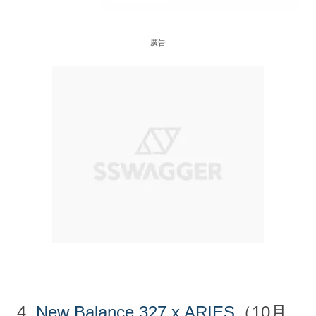
廣告
4.
New Balance 327 x ARIES
（10月