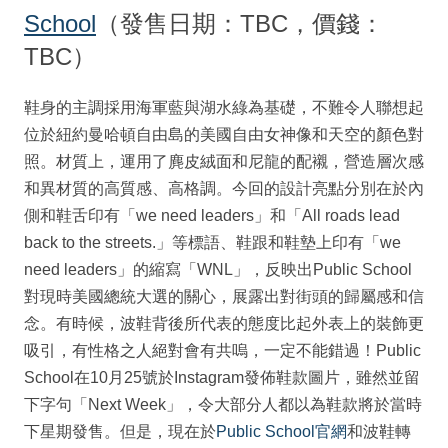
School
（發售日期：TBC，價錢：
TBC）
鞋身的主調採用海軍藍與湖水綠為基礎，不難令人聯想起
位於紐約曼哈頓自由島的美國自由女神像和天空的顏色對
照。材質上，運用了麂皮絨面和尼龍的配襯，營造層次感
和異材質的高質感、高格調。今回的設計亮點分別在於內
側和鞋舌印有「we need leaders」和「All roads lead
back to the streets.」等標語、鞋跟和鞋墊上印有「we
need leaders」的縮寫「WNL」，反映出Public School
對現時美國總統大選的關心，展露出對街頭的歸屬感和信
念。有時候，波鞋背後所代表的態度比起外表上的裝飾更
吸引，有性格之人絕對會有共嗚，一定不能錯過！Public
School在10月25號於Instagram發佈鞋款圖片，雖然並留
下字句「Next Week」，令大部分人都以為鞋款將於當時
下星期發售。但是，現在於
Public School官網
和波鞋轉