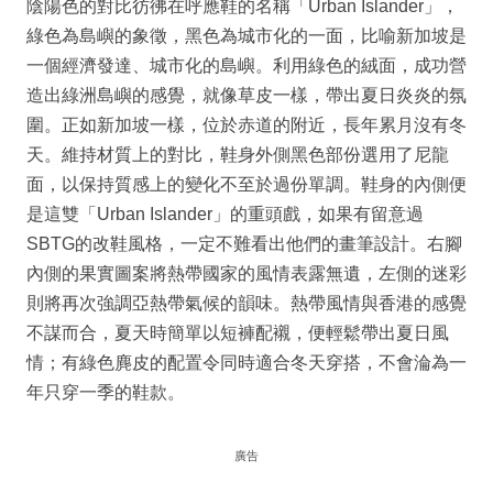
陰陽色的對比彷彿在呼應鞋的名稱「Urban Islander」，
綠色為島嶼的象徵，黑色為城市化的一面，比喻新加坡是
一個經濟發達、城市化的島嶼。利用綠色的絨面，成功營
造出綠洲島嶼的感覺，就像草皮一樣，帶出夏日炎炎的氛
圍。正如新加坡一樣，位於赤道的附近，長年累月沒有冬
天。維持材質上的對比，鞋身外側黑色部份選用了尼龍
面，以保持質感上的變化不至於過份單調。鞋身的內側便
是這雙「Urban Islander」的重頭戲，如果有留意過
SBTG的改鞋風格，一定不難看出他們的畫筆設計。右腳
內側的果實圖案將熱帶國家的風情表露無遺，左側的迷彩
則將再次強調亞熱帶氣候的韻味。熱帶風情與香港的感覺
不謀而合，夏天時簡單以短褲配襯，便輕鬆帶出夏日風
情；有綠色麂皮的配置令同時適合冬天穿搭，不會淪為一
年只穿一季的鞋款。
廣告