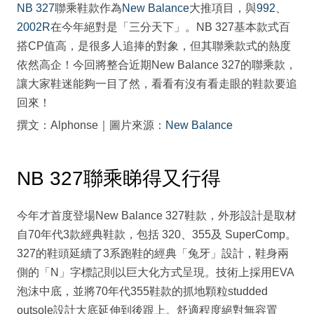
NB 327
聯乘鞋款作為
New Balance
大推項目，與
992
、
2002R
在今年絕對是「三分天下」。NB 327基本款式百
搭CP值高，是很多人追捧的對象，但其聯乘款式的熱度
依然高企！今回將整合近期New Balance 327的聯乘款，
讓大家鞋迷能夠一目了然，看看有沒有看走眼的鞋款要追
回來！
撰文：Alphonse｜圖片來源：
New Balance
NB 327聯乘睇得又行得
今年才首度登場New Balance 327鞋款，外形設計是取材
自70年代3款經典鞋款，包括 320、355及 SuperComp。
327的鞋頭延續了3系跑鞋的經典「兔牙」設計，鞋身兩
側的「N」字標記則以巨大化方式呈現。技術上採用EVA
泡沫中底，並將70年代355鞋款的抓地顆粒studded
outsole設計大底延伸到後跟上。舒適程度絕對無容置