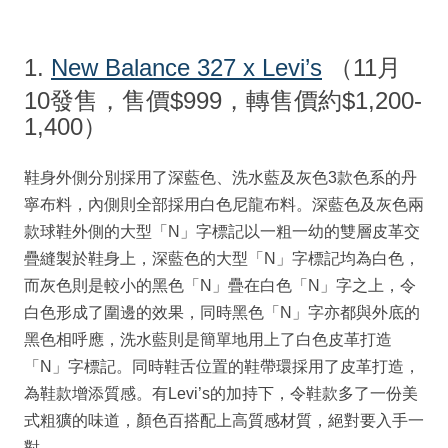
1.
New Balance 327 x Levi’s
（11月
10發售，售價$999，轉售價約$1,200-
1,400）
鞋身外側分別採用了深藍色、洗水藍及灰色3款色系的丹
寧布料，內側則全部採用白色尼龍布料。深藍色及灰色兩
款球鞋外側的大型「N」字標記以一粗一幼的雙層皮革交
疊縫製於鞋身上，深藍色的大型「N」字標記均為白色，
而灰色則是較小的黑色「N」疊在白色「N」字之上，令
白色形成了圍邊的效果，同時黑色「N」字亦都與外底的
黑色相呼應，洗水藍則是簡單地用上了白色皮革打造
「N」字標記。同時鞋舌位置的鞋帶環採用了皮革打造，
為鞋款增添質感。有Levi’s的加持下，令鞋款多了一份美
式粗獷的味道，顏色百搭配上高質感材質，絕對要入手一
對。