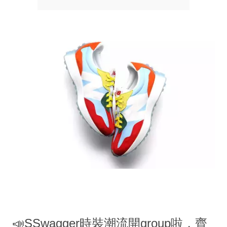
📣SSwagger時裝潮流開group啦，齊