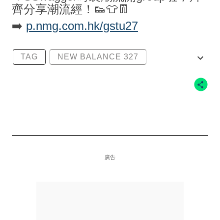
齊分享潮流經！👟👕👖
➡️
p.nmg.com.hk/gstu27
TAG
NEW BALANCE 327
NEW BALANCE
LEVI’S
SBTG
廣告