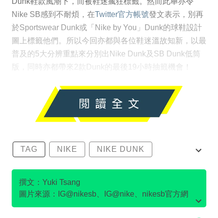
Dunk鞋款風潮下，而被鞋迷瘋狂標籤。然而此舉亦令
Nike SB感到不耐煩，在
Twitter官方帳號
發文表示，別再
於Sportswear Dunk或「Nike by You」Dunk的球鞋設計
圖上標籤他們。所以今回亦都與各位鞋迷溫故知新，以最
普及的5大分辨重點來分別出Nike Dunk及SB Dunk低筒
版，同時亦都帶來2款Dunk的最後19小時抽籤機會！
TAG
NIKE
NIKE DUNK
SB DUNK
撰文：Yuki Tsang
圖片來源：IG@nikesb、IG@nike、nikesb官方網
站、Twitter@nikesb截圖、nike官方網站、