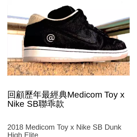
回顧歷年最經典Medicom Toy x
Nike SB聯乖款
2018 Medicom Toy x Nike SB Dunk
High Elite