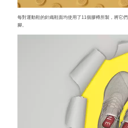
每對運動鞋的針織鞋面均使用了11個膠樽所製，將它
腳。