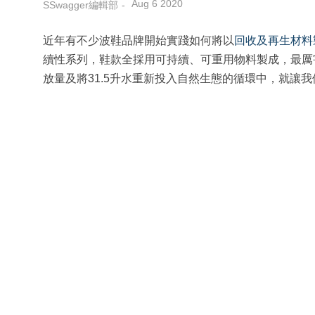
Aug 6 2020
SSwagger編輯部
近年有不少波鞋品牌開始實踐如何將以
回收及再生材料
續性系列，鞋款全採用可持續、可重用物料製成，最厲害是
放量及將31.5升水重新投入自然生態的循環中，就讓我們