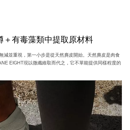
1個膠樽＋有毒藻類中提取原材料
一直無減並重視，第一小步是從天然麂皮開始。天然麂皮是肉食
NE EIGHT現以微纖維取而代之，它不單能提供同樣程度的