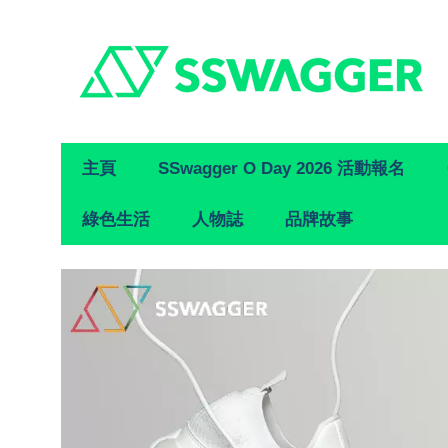
Primary
主頁
SSwagger O Day 2026 活動報名
Navigation
綠色生活
人物誌
品牌故事