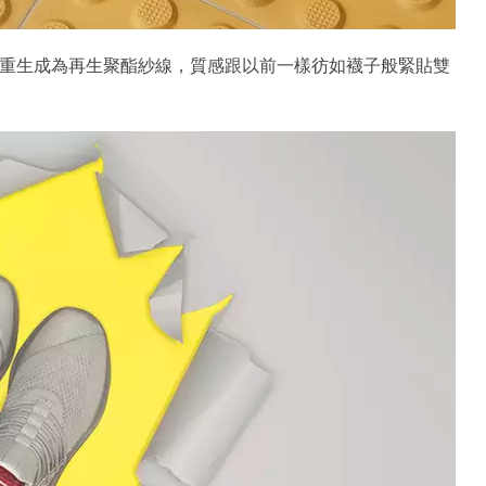
們重生成為再生聚酯紗線，質感跟以前一樣彷如襪子般緊貼雙