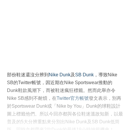
部份鞋迷還沒分辨到
Nike Dunk
及
SB Dunk
，導致Nike
SB的Twitter帳號，因近期在Nike Sportswear推動的
Dunk鞋款風潮下，而被鞋迷瘋狂標籤。然而此舉亦令
Nike SB感到不耐煩，在
Twitter官方帳號
發文表示，別再
於Sportswear Dunk或「Nike by You」Dunk的球鞋設計
圖上標籤他們。所以今回亦都與各位鞋迷溫故知新，以最
普及的5大分辨重點來分別出Nike Dunk及SB Dunk低筒
版，同時亦都帶來2款Dunk的最後19小時抽籤機會！