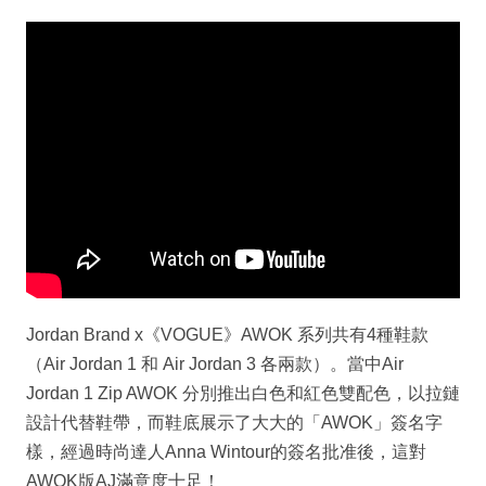
Jordan Brand x《VOGUE》AWOK 系列共有4種鞋款
（Air Jordan 1 和 Air Jordan 3 各兩款）。當中Air
Jordan 1 Zip AWOK 分別推出白色和紅色雙配色，以拉鏈
設計代替鞋帶，而鞋底展示了大大的「AWOK」簽名字
樣，經過時尚達人Anna Wintour的簽名批准後，這對
AWOK版AJ滿意度十足！