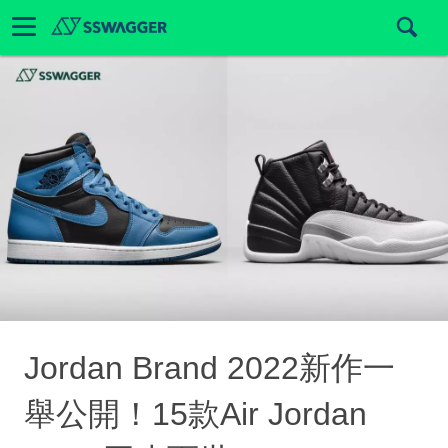
Jordan Brand 2022新作一
舉公開！15款Air Jordan