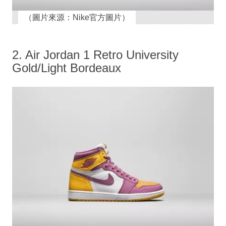
（圖片來源：Nike官方圖片）
2. Air Jordan 1 Retro University
Gold/Light Bordeaux