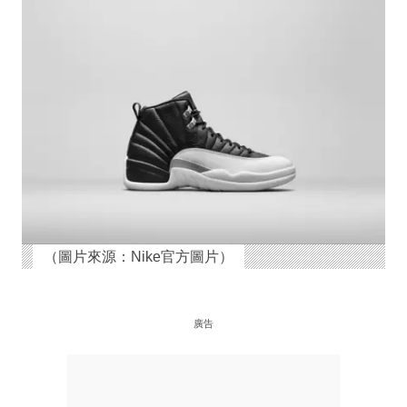
（圖片來源：Nike官方圖片）
廣告