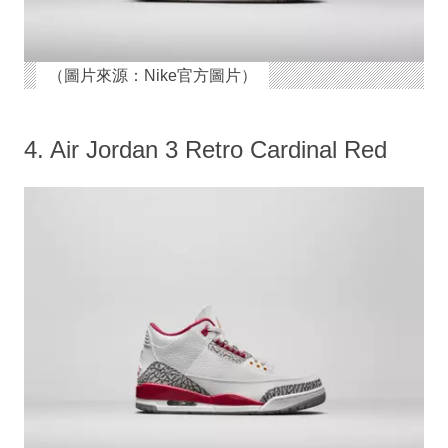
（圖片來源：Nike官方圖片）
4. Air Jordan 3 Retro Cardinal Red