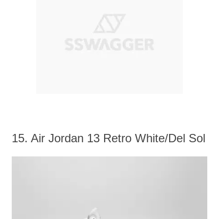
15. Air Jordan 13 Retro White/Del Sol