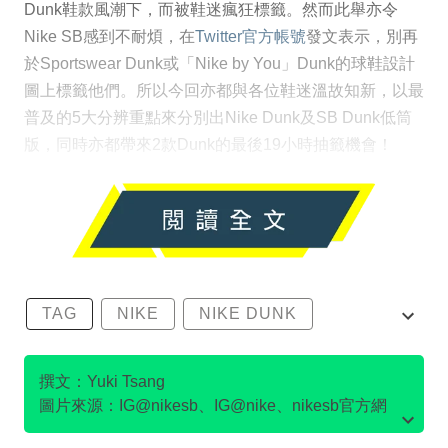
Dunk鞋款風潮下，而被鞋迷瘋狂標籤。然而此舉亦令
Nike SB感到不耐煩，在
Twitter官方帳號
發文表示，別再
於Sportswear Dunk或「Nike by You」Dunk的球鞋設計
圖上標籤他們。所以今回亦都與各位鞋迷溫故知新，以最
普及的5大分辨重點來分別出Nike Dunk及SB Dunk低筒
版，同時亦都帶來2款Dunk的最後19小時抽籤機會！
TAG
NIKE
NIKE DUNK
SB DUNK
撰文：Yuki Tsang
圖片來源：IG@nikesb、IG@nike、nikesb官方網
站、Twitter@nikesb截圖、nike官方網站、