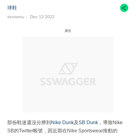
球鞋
siroismiu
Dec 13 2022
廣告
部份鞋迷還沒分辨到
Nike Dunk
及
SB Dunk
，導致Nike
SB的Twitter帳號，因近期在Nike Sportswear推動的