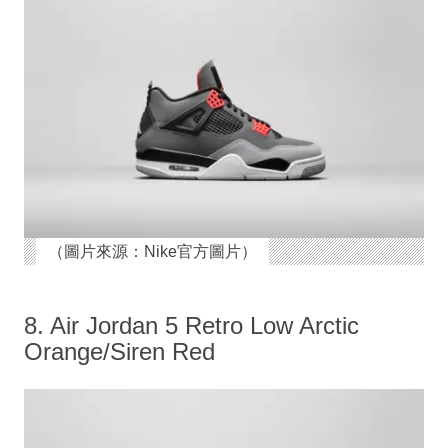
（圖片來源：Nike官方圖片）
8. Air Jordan 5 Retro Low Arctic
Orange/Siren Red