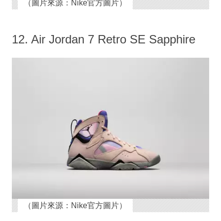
（圖片來源：Nike官方圖片）
12. Air Jordan 7 Retro SE Sapphire
（圖片來源：Nike官方圖片）