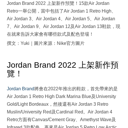
Jordan Brand 2022 上架新作預覽！15款Air Jordan
Retro一舉公開，當中包括了Air Jordan 1 Retro High、
Air Jordan 3、Air Jordan 4、Air Jordan 5、Air Jordan
7、Air Jordan 9、Air Jordan 12及Air Jordan 13鞋款，現
在就來告訴大家會有哪些款式及配色登場！
撰文：Yuki｜圖片來源：Nike官方圖片
Jordan Brand 2022 上架新作預
覽！
Jordan Brand
將會在2022年推出的鞋款，首先帶來的是
Air Jordan 1 Retro High Dark Marina Blue及University
Gold/Light Bordeaux，然後還有Air Jordan 3 Retro
Muslin/University Red及Cardinal Red。Air Jordan 4
Retro方面有Canvas/Cement Gray、Amethyst Wave及
Infrared 3款配色。再來是Air Jordan 5 Retro Low Arctic