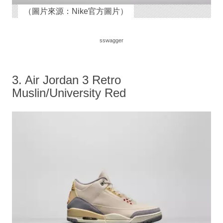
（圖片來源：Nike官方圖片）
sswagger
3. Air Jordan 3 Retro
Muslin/University Red