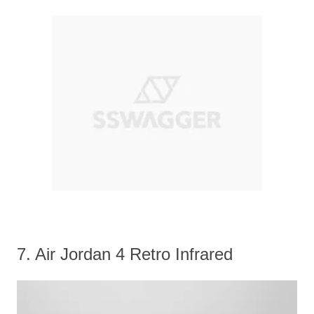
7. Air Jordan 4 Retro Infrared