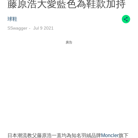
藤原浩大愛藍色為鞋款加持
球鞋
SSwagger
Jul 9 2021
廣告
日本潮流教父藤原浩一直均為知名羽絨品牌
Moncler
旗下