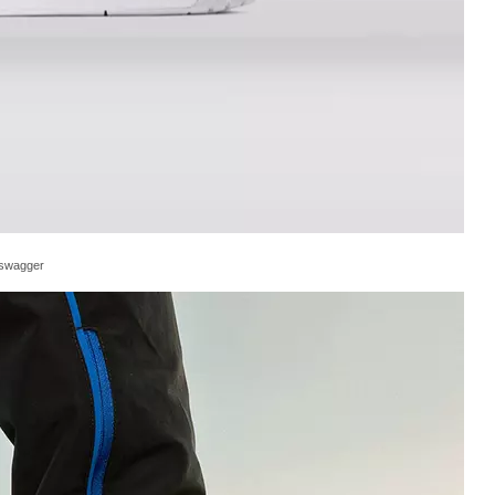
swagger