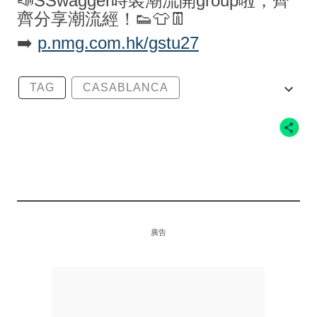
📣SSwagger時裝潮流開group啦，齊
齊分享潮流經！👟👕👖
➡️
p.nmg.com.hk/gstu27
TAG
CASABLANCA
CASABLANCA X NEW BALANCE 327
NEW BALANCE
NEW BALANCE 327
廣告