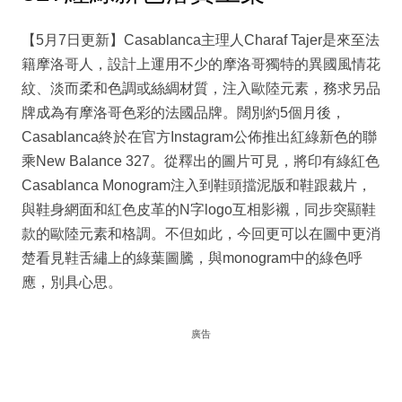
【5月7日更新】Casablanca主理人Charaf Tajer是來至法
籍摩洛哥人，設計上運用不少的摩洛哥獨特的異國風情花
紋、淡而柔和色調或絲綢材質，注入歐陸元素，務求另品
牌成為有摩洛哥色彩的法國品牌。闊別約5個月後，
Casablanca終於在官方Instagram公佈推出紅綠新色的聯
乘New Balance 327。從釋出的圖片可見，將印有綠紅色
Casablanca Monogram注入到鞋頭擋泥版和鞋跟裁片，
與鞋身網面和紅色皮革的N字logo互相影襯，同步突顯鞋
款的歐陸元素和格調。不但如此，今回更可以在圖中更消
楚看見鞋舌繡上的綠葉圖騰，與monogram中的綠色呼
應，別具心思。
廣告