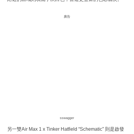
廣告
sswagger
另一雙Air Max 1 x Tinker Hatfield “Schematic” 則是啟發