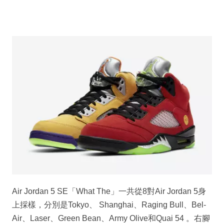
Air Jordan 5 SE「What The」一共從8對Air Jordan 5身
上採樣，分別是Tokyo、 Shanghai、Raging Bull、Bel-
Air、Laser、Green Bean、Army Olive和Quai 54 。右腳