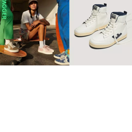
【環保波鞋】10個2022年最
值得投資品牌 Retro復古純
素波鞋必睇
球鞋