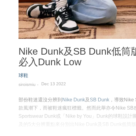
Nike Dunk及SB Dun
必入Dunk Low
球鞋
Dec 13 2022
siroismiu
部份鞋迷還沒分辨到
Nike Dunk
及
SB Dunk
，導致Nike 
款風潮下，而被鞋迷瘋狂標籤。然而此舉亦令Nike S
Sportswear Dunk或「Nike by You」Du
及的5大分辨重點來分別出Nike Dunk及SB Dunk