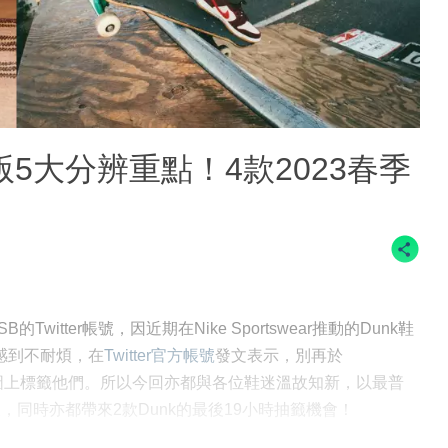
k低筒版5大分辨重點！4款2023春季
SB的Twitter帳號，因近期在Nike Sportswear推動的Dunk鞋
B感到不耐煩，在
Twitter官方帳號
發文表示，別再於
nk的球鞋設計圖上標籤他們。所以今回亦都與各位鞋迷溫故知新，以最普
低筒版，同時亦都帶來2款Dunk的最後19小時抽籤機會！