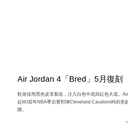
Air Jordan 4「Bred」5月復刻
鞋身採用黑色皮革製造，注入白色中底與紅色大底。Air J
起MJ當年NBA季后賽對陣Cleveland Cavalie
購。
s