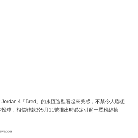
ordan 4「Bred」的永恆造型看起來美感，不禁令人聯想
rs時的美妙投球，相信鞋款於5月11號推出時必定引起一眾粉絲搶
swagger