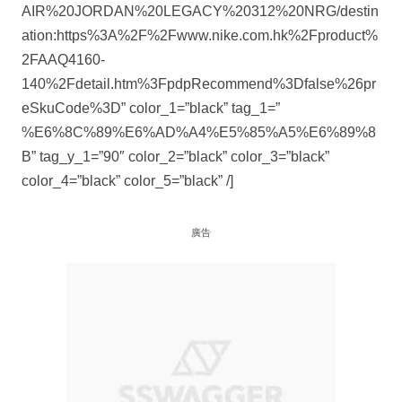
AIR%20JORDAN%20LEGACY%20312%20NRG/destin
ation:https%3A%2F%2Fwww.nike.com.hk%2Fproduct%
2FAAQ4160-
140%2Fdetail.htm%3FpdpRecommend%3Dfalse%26pr
eSkuCode%3D” color_1=”black” tag_1=”
%E6%8C%89%E6%AD%A4%E5%85%A5%E6%89%8
B” tag_y_1=”90″ color_2=”black” color_3=”black”
color_4=”black” color_5=”black” /]
廣告