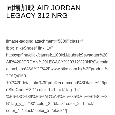
同場加映 AIR JORDAN
LEGACY 312 NRG
[image-tagging attachment=”5809″ class=”
fbpx_nikeShoes” link_1=”
https://prf.hn/click/camref:1100lxLi/pubref:Sswagger%20
AIR%20JORDAN%20LEGACY%20312%20NRG/destin
ation:https%3A%2F%2Fwww.nike.com.hk%2Fproduct%
2FAQ4160-
107%2Fdetail.htm%3FpdpRecommend%3Dfalse%26pr
eSkuCode%3D” color_1=”black” tag_1=”
%E6%8C%89%E6%AD%A4%E5%85%A5%E6%89%8
B” tag_y_1=”90″ color_2=”black” color_3=”black”
color_4=”black” color_5=”black” /]