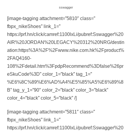
sswagger
[image-tagging attachment=”5810″ class=”
fbpx_nikeShoes” link_1=”
https://prf.hn/click/camref:1100lxLi/pubref:Sswagger%20
AIR%20JORDAN%20LEGACY%20312%20NRG/destin
ation:https%3A%2F%2Fwww.nike.com.hk%2Fproduct%
2FAQ4160-
108%2Fdetail.htm%3FpdpRecommend%3Dfalse%26pr
eSkuCode%3D” color_1=”black” tag_1=”
%E6%8C%89%E6%AD%A4%E5%85%A5%E6%89%8
B” tag_y_1=”90″ color_2=”black” color_3=”black”
color_4=”black” color_5=”black” /]
[image-tagging attachment=”5811″ class=”
fbpx_nikeShoes” link_1=”
https://prf.hn/click/camref:1100lxLi/pubref:Sswagger%20