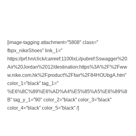
[image-tagging attachment=”5808″ class=”
fbpx_nikeShoes” link_1=”
https://prf.hn/click/camref:1100lxLi/pubref:Sswagger%20
Air%20Jordan%2012/destination:https%3A%2F%2Fww
w.nike.com.hk%2Fproduct%2Ffair%2F84HOUbgA.htm”
color_1=”black” tag_1=”
%E6%8C%89%E6%AD%A4%E5%85%A5%E6%89%8
B” tag_y_1=”90″ color_2=”black” color_3=”black”
color_4=”black” color_5=”black” /]