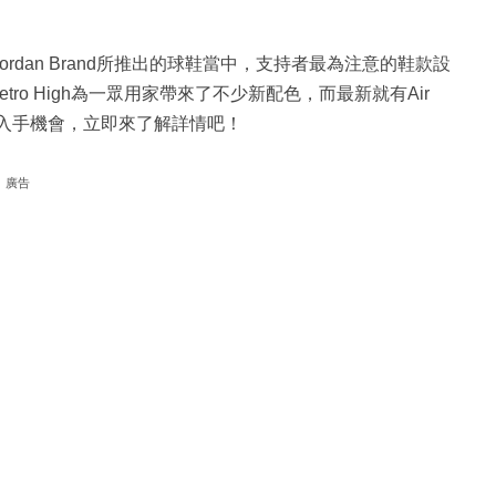
ed 正式上架！Jordan Brand所推出的球鞋當中，支持者最為注意的鞋款設
an 1 Retro High為一眾用家帶來了不少新配色，而最新就有Air
登場並帶來抽籤入手機會，立即來了解詳情吧！
廣告