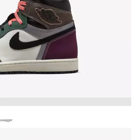
swagger