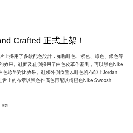
G Hand Crafted 正式上架！
ted」在鞋身裁片上採用了多款配色設計，如咖啡色、紫色、綠色、銀色等
效果。鞋面及鞋側採用了白色皮革作基調，再以黑色Nike
的白色線呈對比效果。鞋領外側位置以啡色帆布印上Jordan
。鞋舌上的布章以黑色作底色再配以粉橙色Nike Swoosh
廣告