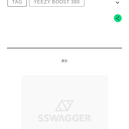
TAG
YEEZY BOOST 380
YEEZY BOOST
KANYE WEST
ADIDAS
廣告