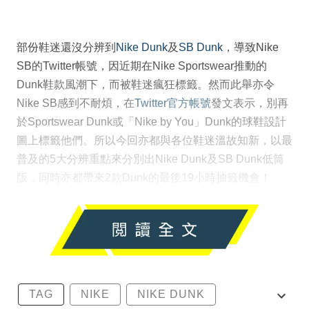
部份鞋迷還沒分辨到
Nike Dunk
及
SB Dunk
，導致Nike
SB的Twitter帳號，因近期在Nike Sportswear推動的
Dunk鞋款風潮下，而被鞋迷瘋狂標籤。然而此舉亦令
Nike SB感到不耐煩，在
Twitter官方帳號
發文表示，別再
於Sportswear Dunk或「Nike by You」Dunk的球鞋設計
圖上標籤他們。所以今回亦都與各位鞋迷溫故知新，以最
普及的5大分辨重點來分別出Nike Dunk及SB Dunk低筒
版，同時亦都帶來2款Dunk的最後19小時抽籤機會！
TAG
NIKE
NIKE DUNK