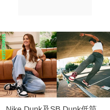
Nike Dunk及SB Dunk低筒