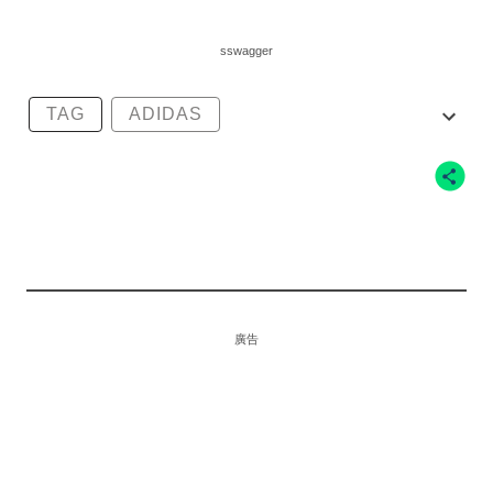
sswagger
TAG
ADIDAS
ADIDASBASKETBALL
JAMESHARDEN
HARDEN3
廣告