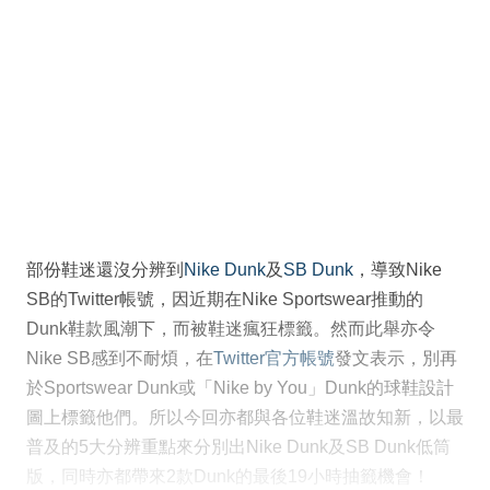
部份鞋迷還沒分辨到
Nike Dunk
及
SB Dunk
，導致Nike
SB的Twitter帳號，因近期在Nike Sportswear推動的
Dunk鞋款風潮下，而被鞋迷瘋狂標籤。然而此舉亦令
Nike SB感到不耐煩，在
Twitter官方帳號
發文表示，別再
於Sportswear Dunk或「Nike by You」Dunk的球鞋設計
圖上標籤他們。所以今回亦都與各位鞋迷溫故知新，以最
普及的5大分辨重點來分別出Nike Dunk及SB Dunk低筒
版，同時亦都帶來2款Dunk的最後19小時抽籤機會！