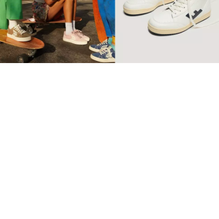
【環保波鞋】10個2022年最
值得投資品牌 Retro復古純
素波鞋必睇
球鞋
SSwagger編輯部
Sep 10 2022
廣告