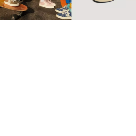
【環保波鞋】10個2022年最
值得投資品牌 Retro復古純
素波鞋必睇
球鞋
SSwagger編輯部
Sep 10 2022
廣告