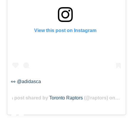
View this post on Instagram
👀 @adidasca
A post shared by
Toronto Raptors
(@raptors) on
Nov 12,