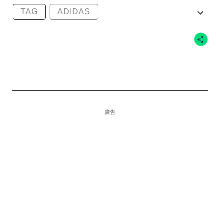
TAG
ADIDAS
AM4「WORLD CHAMPS」
TORONTO RAPTORS
NBA
廣告