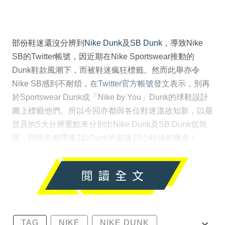
部份鞋迷還沒分辨到
Nike Dunk
及
SB Dunk
，導致Nike
SB的Twitter帳號，因近期在Nike Sportswear推動的
Dunk鞋款風潮下，而被鞋迷瘋狂標籤。然而此舉亦令
Nike SB感到不耐煩，在
Twitter官方帳號
發文表示，別再
於Sportswear Dunk或「Nike by You」Dunk的球鞋設計
圖上標籤他們。所以今回亦都與各位鞋迷溫故知新，以最
普及的5大分辨重點來分別出Nike Dunk及SB Dunk低筒
版，同時亦都帶來2款Dunk的最後19小時抽籤機會！
TAG
NIKE
NIKE DUNK