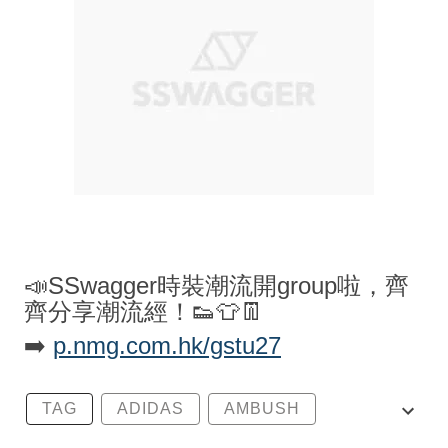
📣SSwagger時裝潮流開group啦，齊
齊分享潮流經！👟👕👖
➡️
p.nmg.com.hk/gstu27
TAG
ADIDAS
AMBUSH
SACAI
NEW BALANCE