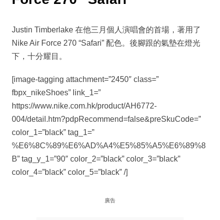
Justin Timberlake 在他三月個人演唱會的首場，著用了
Nike Air Force 270 “Safari” 配色。後腳跟的氣墊在燈光
下，十分耀目。
[image-tagging attachment=”2450″ class=”
fbpx_nikeShoes” link_1=”
https://www.nike.com.hk/product/AH6772-
004/detail.htm?pdpRecommend=false&preSkuCode=”
color_1=”black” tag_1=”
%E6%8C%89%E6%AD%A4%E5%85%A5%E6%89%8
B” tag_y_1=”90″ color_2=”black” color_3=”black”
color_4=”black” color_5=”black” /]
廣告