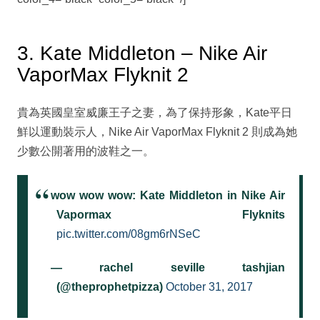
3. Kate Middleton – Nike Air
VaporMax Flyknit 2
貴為英國皇室威廉王子之妻，為了保持形象，Kate平日
鮮以運動裝示人，Nike Air VaporMax Flyknit 2 則成為她
少數公開著用的波鞋之一。
wow wow wow: Kate Middleton in Nike Air
Vapormax Flyknits
pic.twitter.com/08gm6rNSeC
— rachel seville tashjian
(@theprophetpizza)
October 31, 2017