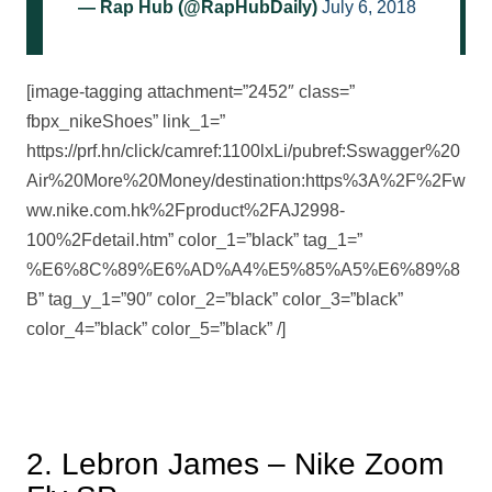
— Rap Hub (@RapHubDaily)
July 6, 2018
[image-tagging attachment=”2452″ class=”
fbpx_nikeShoes” link_1=”
https://prf.hn/click/camref:1100lxLi/pubref:Sswagger%20
Air%20More%20Money/destination:https%3A%2F%2Fw
ww.nike.com.hk%2Fproduct%2FAJ2998-
100%2Fdetail.htm” color_1=”black” tag_1=”
%E6%8C%89%E6%AD%A4%E5%85%A5%E6%89%8
B” tag_y_1=”90″ color_2=”black” color_3=”black”
color_4=”black” color_5=”black” /]
2. Lebron James – Nike Zoom