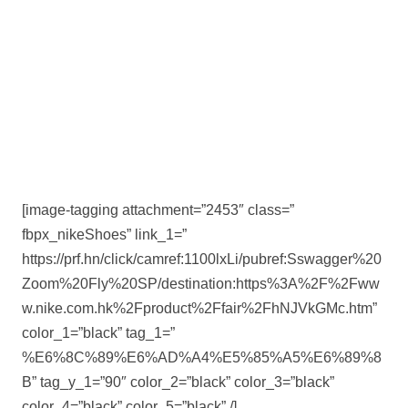
[image-tagging attachment=”2453″ class=”
fbpx_nikeShoes” link_1=”
https://prf.hn/click/camref:1100lxLi/pubref:Sswagger%20
Zoom%20Fly%20SP/destination:https%3A%2F%2Fww
w.nike.com.hk%2Fproduct%2Ffair%2FhNJVkGMc.htm”
color_1=”black” tag_1=”
%E6%8C%89%E6%AD%A4%E5%85%A5%E6%89%8
B” tag_y_1=”90″ color_2=”black” color_3=”black”
color_4=”black” color_5=”black” /]