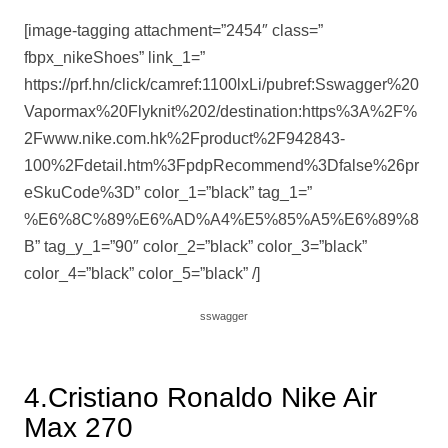
[image-tagging attachment=”2454″ class=”
fbpx_nikeShoes” link_1=”
https://prf.hn/click/camref:1100lxLi/pubref:Sswagger%20
Vapormax%20Flyknit%202/destination:https%3A%2F%
2Fwww.nike.com.hk%2Fproduct%2F942843-
100%2Fdetail.htm%3FpdpRecommend%3Dfalse%26pr
eSkuCode%3D” color_1=”black” tag_1=”
%E6%8C%89%E6%AD%A4%E5%85%A5%E6%89%8
B” tag_y_1=”90″ color_2=”black” color_3=”black”
color_4=”black” color_5=”black” /]
sswagger
4.Cristiano Ronaldo Nike Air
Max 270