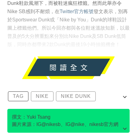
Dunk鞋款風潮下，而被鞋迷瘋狂標籤。然而此舉亦令
Nike SB感到不耐煩，在
Twitter官方帳號
發文表示，別再
於Sportswear Dunk或「Nike by You」Dunk的球鞋設計
圖上標籤他們。所以今回亦都與各位鞋迷溫故知新，以最
普及的5大分辨重點來分別出Nike Dunk及SB Dunk低筒
版，同時亦都帶來2款Dunk的最後19小時抽籤機會！
TAG
NIKE
NIKE DUNK
SB DUNK
撰文：Yuki Tsang
圖片來源：IG@nikesb、IG@nike、nikesb官方網
站、Twitter@nikesb截圖、nike官方網站、