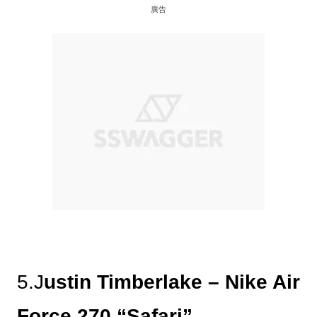
廣告
5.J
ustin Timberlake – Nike Air
Force 270 “Safari”