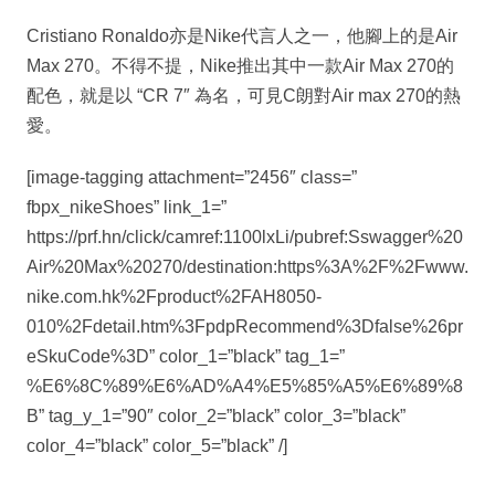
Cristiano Ronaldo亦是Nike代言人之一，他腳上的是Air
Max 270。不得不提，Nike推出其中一款Air Max 270的
配色，就是以 “CR 7″ 為名，可見C朗對Air max 270的熱
愛。
[image-tagging attachment=”2456″ class=”
fbpx_nikeShoes” link_1=”
https://prf.hn/click/camref:1100lxLi/pubref:Sswagger%20
Air%20Max%20270/destination:https%3A%2F%2Fwww.
nike.com.hk%2Fproduct%2FAH8050-
010%2Fdetail.htm%3FpdpRecommend%3Dfalse%26pr
eSkuCode%3D” color_1=”black” tag_1=”
%E6%8C%89%E6%AD%A4%E5%85%A5%E6%89%8
B” tag_y_1=”90″ color_2=”black” color_3=”black”
color_4=”black” color_5=”black” /]