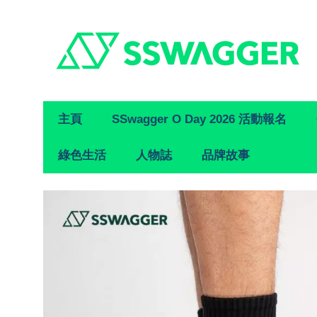
Primary
主頁
SSwagger O Day 2026 活動報名
Navigation
綠色生活
人物誌
品牌故事