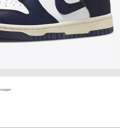
swagger