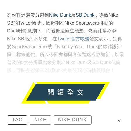
部份鞋迷還沒分辨到
Nike Dunk
及
SB Dunk
，導致Nike
SB的Twitter帳號，因近期在Nike Sportswear推動的
Dunk鞋款風潮下，而被鞋迷瘋狂標籤。然而此舉亦令
Nike SB感到不耐煩，在
Twitter官方帳號
發文表示，別再
於Sportswear Dunk或「Nike by You」Dunk的球鞋設計
圖上標籤他們。所以今回亦都與各位鞋迷溫故知新，以最
普及的5大分辨重點來分別出Nike Dunk及SB Dunk低筒
版，同時亦都帶來2款Dunk的最後19小時抽籤機會！
TAG
NIKE
NIKE DUNK
SB DUNK