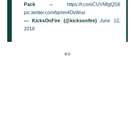
Pack –
https://t.co/oCUVMlgQS6
pic.twitter.com/tqmm4OvWux
— KicksOnFire (@kicksonfire)
June 12,
2018
廣告