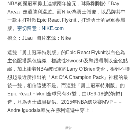
NBA衛冕冠軍勇士連續兩年掄元，球隊剛剛於「Bay
Area」走過勝利巡遊。而Nike為勇士贈慶，以品牌其中
一款主打鞋款Epic React Flyknit，打造勇士的冠軍專屬
版。
密切留意：NIKE.com
撰文：JLau 圖片來源：Nike
這雙「勇士冠軍特別版」的Epic React Flyknit以白色為
主色配搭黑色編織，標誌性Swoosh及鞋跟環則以金色點
綴，加上掛着NBA總冠軍的Larry O’Brien獎盃，很難不聯
想起最近所推出的「Art Of A Champion Pack」神秘的最
後一雙，相信這雙不是。而這雙「勇士冠軍特別版」的
Epic React Flyknit全球只有37雙，由US9-18號的鞋打
造，只為勇士成員提供。2015年NBA總決賽MVP－－
Andre Iguodala率先在勝利巡遊中穿上！
廣告