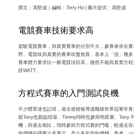
撰文：馮堅成｜編輯：Terry Ho | 圖片提供：馮堅成
電競賽車技術要求高
駕駛電競賽車，與真實賽車的分別不大，參賽者坐在賽
野。電競呔與真實的賽車呔盤無異，基本上「扭」幾多
賽車體力要求比一般電競項目高，雖然不能與真實方程
跌WATT。
方程式賽車的入門測試良機
不少體育迷也記得，過去曾經報導過飄移世界冠軍年青車手
親Tony也親臨現場，Timmy同時也參與明星賽。To
機，與過去相比，現時參與方程式賽的門檻，較過去容
的價錢起碼要十多萬元，是十多年前的價錢。再者，一