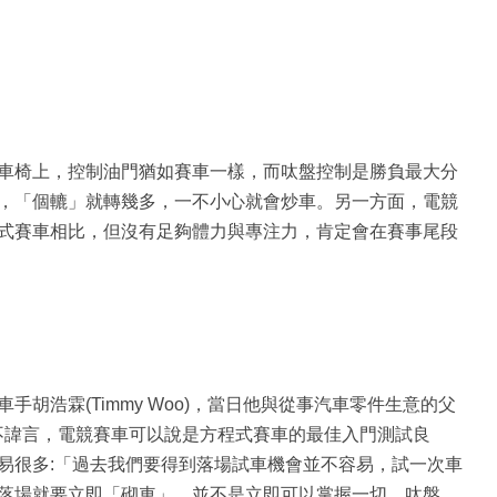
車椅上，控制油門猶如賽車一樣，而呔盤控制是勝負最大分
，「個轆」就轉幾多，一不小心就會炒車。另一方面，電競
式賽車相比，但沒有足夠體力與專注力，肯定會在賽事尾段
胡浩霖(Timmy Woo)，當日他與從事汽車零件生意的父
ny 不諱言，電競賽車可以說是方程式賽車的最佳入門測試良
易很多:「過去我們要得到落場試車機會並不容易，試一次車
落場就要立即「砌車」，並不是立即可以掌握一切，呔盤、