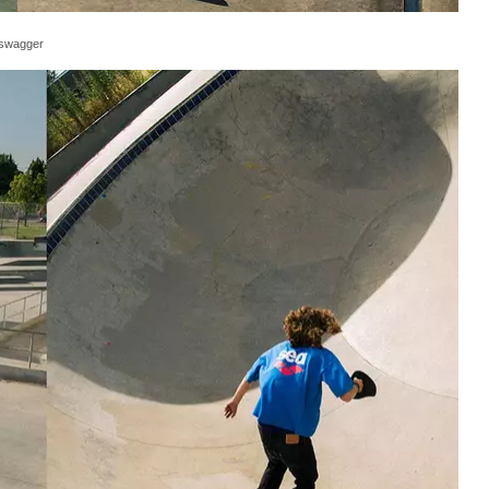
swagger