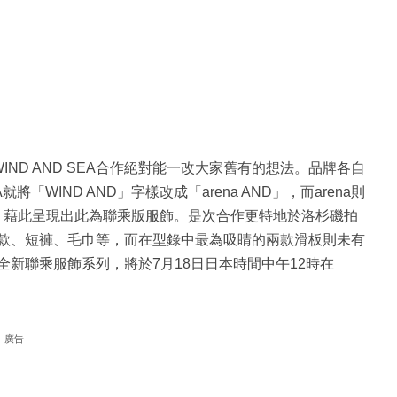
！
IND AND SEA合作絕對能一改大家舊有的想法。品牌各自
將「WIND AND」字樣改成「arena AND」，而arena則
a」，藉此呈現出此為聯乘版服飾。是次合作更特地於洛杉磯拍
、帽款、短褲、毛巾等，而在型錄中最為吸睛的兩款滑板則未有
ena全新聯乘服飾系列，將於7月18日日本時間中午12時在
廣告