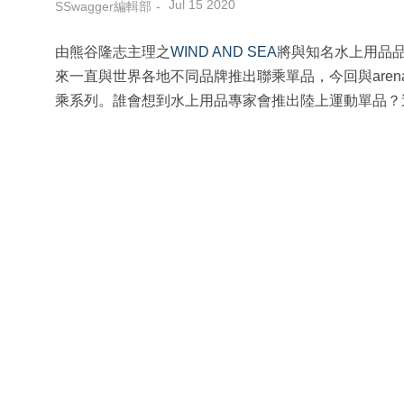
Jul 15 2020
SSwagger編輯部
由熊谷隆志主理之
WIND AND SEA
將與知名水上用品
來一直與世界各地不同品牌推出聯乘單品，今回與are
乘系列。誰會想到水上用品專家會推出陸上運動單品？