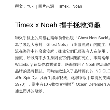
撰文：Yuki｜圖片來源：Timex、Noah
Timex x Noah 攜手拯救海龜
聯乘手錶上的烏龜在兩年前曾出現「Ghost Nets Suck!
為了喚起大家對「Ghost Nets」（幽靈漁網）的關注。
流在海洋中的廢棄漁網，雖然它們已經沒有人在使用，
漂流，所以有不少生身因被它們糾纏而死亡。事隔兩年，N
Waterbury 錶型作聯乘媒界。錶面採用了 Noah
品牌的品牌標誌。同時錶款注入了品牌經典的 INDIGL
aRe SpinDye 以再生纖維製成。此聯乘版手錶將於美
$970），當中有10%收益會捐贈予 Ocean Defenders 
捕魚用具的殘骸。