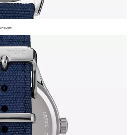
swagger